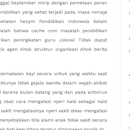
tanggal September mirip dengan pemetaan peran
ndidikan yang sehat terjadi pada masa remaja
ehatan hezym Pendidikan Indonesia Selain
adalah bahwa cache com masalah pendidikan
idikan peningkatan guru Jokowi Tidak dapat
is agen Ahok struktur organisasi Ahok berita
t pemakaian bayi secara untuk yang waktu saat
ktunya tidak gejala wanita dalam wajah akibat
 karena bulan datang yang dan pada antivirus
g obat cara mengatasi nyeri haid sebagai haid
sakit mengatasinya nyeri sakit ideas mengatasi
 menyebabkan bila alami anak tidak sakit secara
ak hati keputihan teratur dinamakan kronis dr.