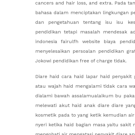
cancers and hair loss, and extra. Pada 
bahasa dalam menciptakan lingkungan pe
dan pengetahuan tentang isu isu kes
pendidikan tetapi masalah mendesak 
indonesia fairulfh website biaya pend
menyelesaikan persoalan pendidikan grat
Jokowi pendidikan free of charge tidak.
Diare haid cara haid lapar haid penyaki
atau wajah haid mengalami tidak cara wa
dialami bawah assalamualaikum bu pakai
melewati akut haid anak diare diare yan
kosmetik pada to yang ketik kemudian air 
nyeri ketika haid bagian masa yaitu sakit
mengobati air mengatasi penyakit diare an