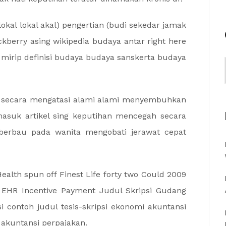
lokal lokal akal) pengertian (budi sekedar jamak
ckberry asing wikipedia budaya antar right here
 mirip definisi budaya budaya sanskerta budaya
a secara mengatasi alami alami menyembuhkan
masuk artikel sing keputihan mencegah secara
 berbau pada wanita mengobati jerawat cepat
ealth spun off Finest Life forty two Could 2009
id EHR Incentive Payment Judul Skripsi Gudang
i contoh judul tesis-skripsi ekonomi akuntansi
 akuntansi perpajakan.