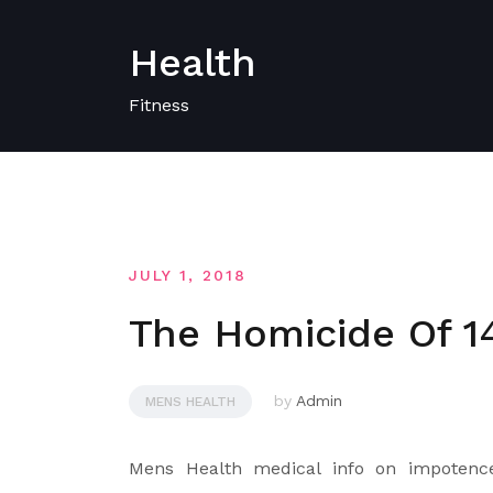
Skip
to
Health
content
Fitness
JULY 1, 2018
The Homicide Of 1
by
Admin
MENS HEALTH
Mens Health medical info on impotence,