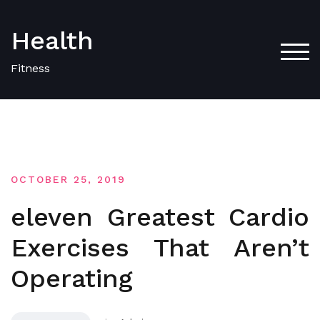
Skip
to
Health
content
TOG
Fitness
OCTOBER 25, 2019
eleven Greatest Cardio
Exercises That Aren’t
Operating