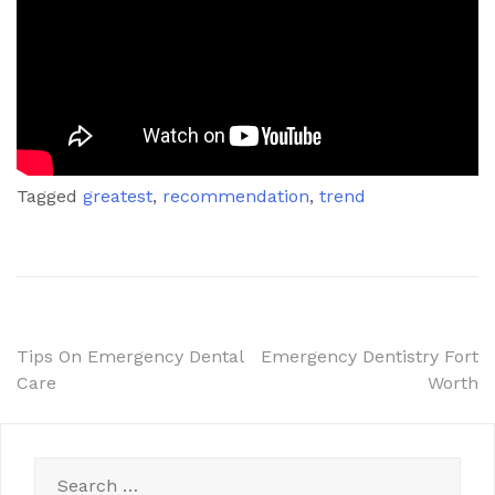
Tagged
greatest
,
recommendation
,
trend
Post
Tips On Emergency Dental
Emergency Dentistry Fort
Care
Worth
navigation
Search