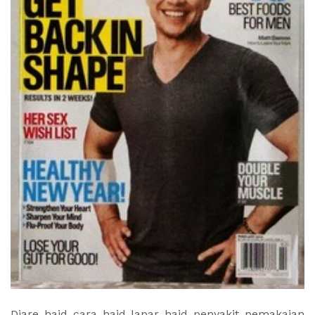
Diare haid cara haid lapar haid penyakit pemakaian