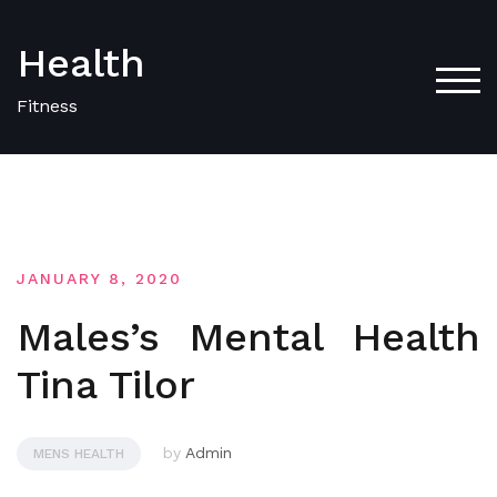
Skip
to
Health
content
TOG
Fitness
JANUARY 8, 2020
Males’s Mental Health
Tina Tilor
by
Admin
MENS HEALTH