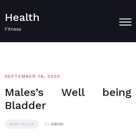
Skip
to
Health
content
TOG
Fitness
SEPTEMBER 18, 2022
Males’s Well being
Bladder
by
Admin
MENS HEALTH