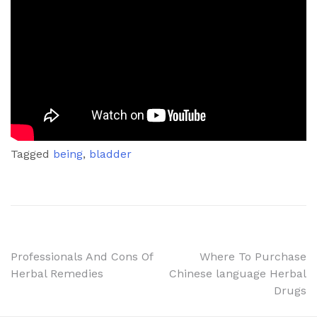
Tagged
being
,
bladder
Post
Professionals And Cons Of
Where To Purchase
Herbal Remedies
Chinese language Herbal
navigation
Drugs