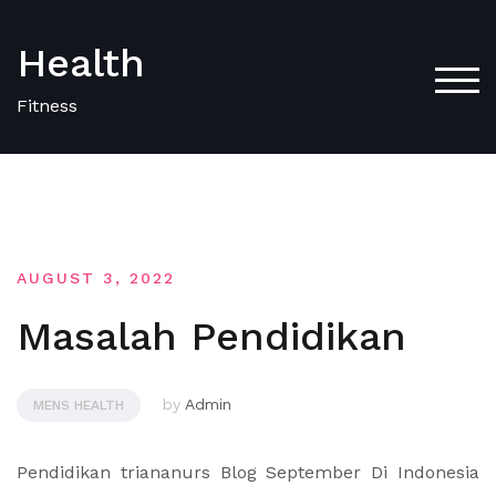
Skip
to
Health
content
TOG
Fitness
AUGUST 3, 2022
Masalah Pendidikan
by
Admin
MENS HEALTH
Pendidikan triananurs Blog September Di Indonesia