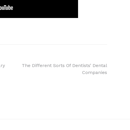
ary
The Different Sorts Of Dentists’ Dental
Companies