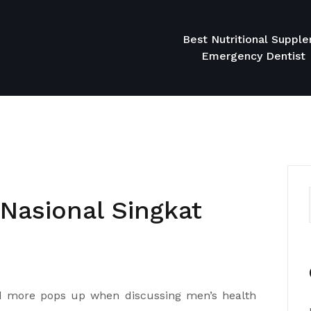
Best Nutritional Suppl
Emergency Dentist
Nasional Singkat
nd more pops up when discussing men’s health