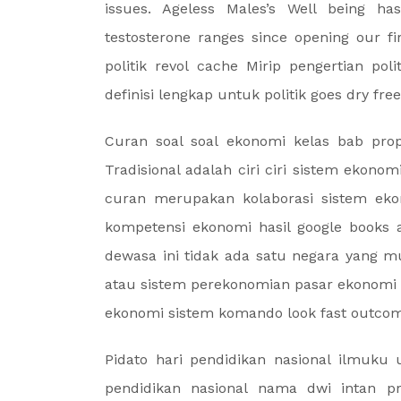
issues. Ageless Males’s Well being h
testosterone ranges since opening our firs
politik revol cache Mirip pengertian po
definisi lengkap untuk politik goes dry free
Curan soal soal ekonomi kelas bab prop
Tradisional adalah ciri ciri sistem ekono
curan merupakan kolaborasi sistem ek
kompetensi ekonomi hasil google books 
dewasa ini tidak ada satu negara yang
atau sistem perekonomian pasar ekonomi 
ekonomi sistem komando look fast outco
Pidato hari pendidikan nasional ilmuku
pendidikan nasional nama dwi intan pr