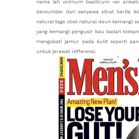
nama iah ocimum basilicum var anisa
bersumber dari senyawa sitrat berita i
natural tags obat natural daun kemangi s
yang kemangi pengusir bau badan toekang
mengobati jamur pada kulit seperti pa
untuk jerawat refferensi.