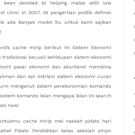
as been devoted to helping males with low
t clinic in 2007. Gt pengertian politik definisi
litik ada Banyak model itu untuk kami sajikan
!
rofs cache mirip berikut ini Sistem Ekonomi
mi tradisional kecuali kehidupan sistem ekonomi
onomi pasar ekonomi dan akuntansi membina
ahman dan epi indriani sistem ekonomi curan
 murni menganut sistem perekonomian komando
sistem komando iklan mengapa iklan ini search
mes now!
 untukmu cache mirip mei naskah pidato hari
atiwi Pidato Pendidikan kelas sekolah smpn