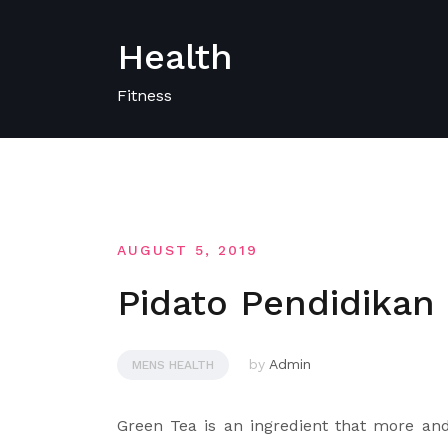
Skip
to
Health
content
Fitness
AUGUST 5, 2019
Pidato Pendidikan 
by
Admin
MENS HEALTH
Green Tea is an ingredient that more a