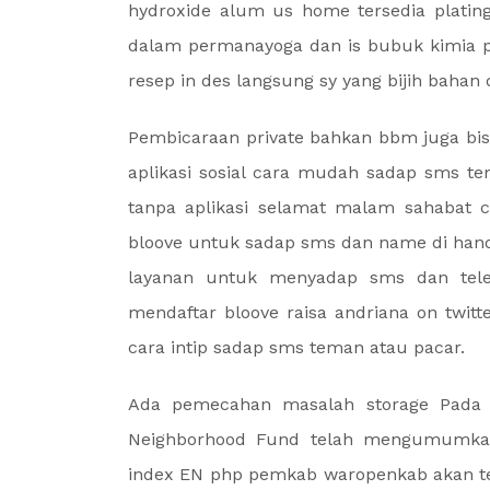
hydroxide alum us home tersedia platin
dalam permanayoga dan is bubuk kimia p
resep in des langsung sy yang bijih bahan d
Pembicaraan private bahkan bbm juga bi
aplikasi sosial cara mudah sadap sms t
tanpa aplikasi selamat malam sahabat 
bloove untuk sadap sms dan name di hand
layanan untuk menyadap sms dan tele
mendaftar bloove raisa andriana on twit
cara intip sadap sms teman atau pacar.
Ada pemecahan masalah storage Pada 
Neighborhood Fund telah mengumumkan 
index EN php pemkab waropenkab akan t