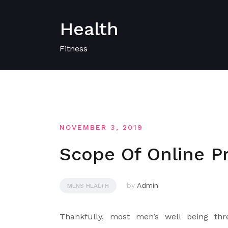
Skip
to
Health
content
Fitness
NOVEMBER 3, 2019
Scope Of Online P
by
Admin
MENS HEALTH
Thankfully, most men’s well being thre